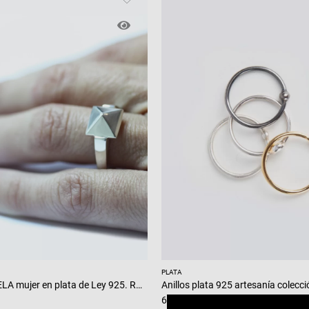
PLATA
Anillo TACHUELA mujer en plata de Ley 925. ROCK style
69,90
€