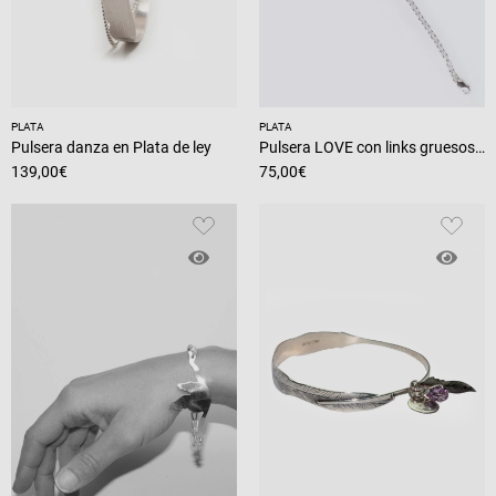
PLATA
PLATA
Pulsera danza en Plata de ley
Pulsera LOVE con links gruesos en plata 925 y circonita crystal, artesanía y diseño.
139,00
€
75,00
€