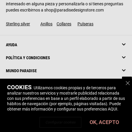
interesado en alguna pieza y personalizarla o si tienes preguntas
puedes escribirnos a shop@paradisedesignstore.com
Sterling silver
Anillos
Collares
Pulseras
AYUDA
POLÍTICA Y CONDICIONES
MUNDO PARADISE
C
ÁREA PRIVADA
COOKIES
. Utilizamos cookies propias y de terceros para
analizar nuestros servicios y mostrarle publicidad relacionada
con sus preferencias en base a un perfil elaborado a partir de sus
hábitos de navegación (por ejemplo, páginas visitadas). Puede
obtener más información y configurar sus preferencias
AQUI
.
Copyright © 2024 Paradise Design – Todos los derechos reservados
OK, ACEPTO
Configurar cookies