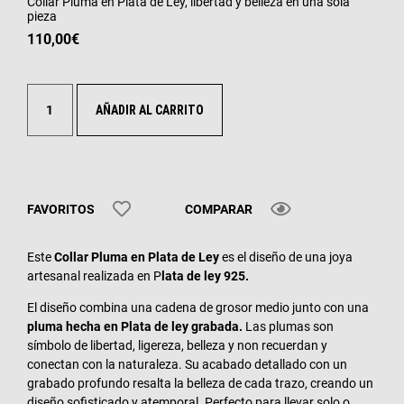
Collar Pluma en Plata de Ley, libertad y belleza en una sola
pieza
110,00
€
AÑADIR AL CARRITO
FAVORITOS
COMPARAR
Este
Collar Pluma en Plata
de Ley
es el diseño de una joya
artesanal realizada en P
lata de ley 925.
El diseño combina una cadena de grosor medio junto con una
pluma hecha en Plata de ley grabada.
Las plumas son
símbolo de libertad, ligereza, belleza y non recuerdan y
conectan con la naturaleza. Su acabado detallado con un
grabado profundo resalta la belleza de cada trazo, creando un
diseño sofisticado y atemporal. Perfecto para llevar solo o