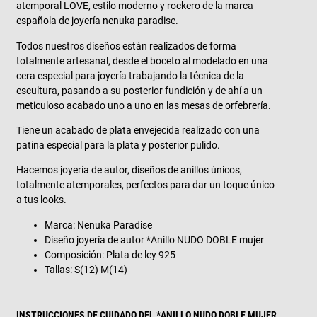
atemporal LOVE, estilo moderno y rockero de la marca
española de joyería nenuka paradise.
Todos nuestros diseños están realizados de forma
totalmente artesanal, desde el boceto al modelado en una
cera especial para joyería trabajando la técnica de la
escultura, pasando a su posterior fundición y de ahí a un
meticuloso acabado uno a uno en las mesas de orfebrería.
Tiene un acabado de plata envejecida realizado con una
patina especial para la plata y posterior pulido.
Hacemos joyería de autor, diseños de anillos únicos,
totalmente atemporales, perfectos para dar un toque único
a tus looks.
Marca: Nenuka Paradise
Diseño joyería de autor *Anillo NUDO DOBLE mujer
Composición: Plata de ley 925
Tallas: S(12) M(14)
INSTRUCCIONES DE CUIDADO DEL *ANILLO NUDO DOBLE MUJER