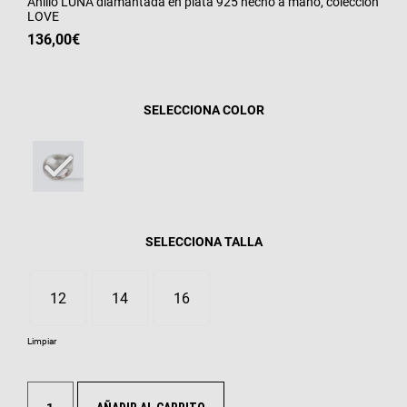
Anillo LUNA diamantada en plata 925 hecho a mano, colección
LOVE
136,00
€
COLOR
TALLA
12
14
16
Limpiar